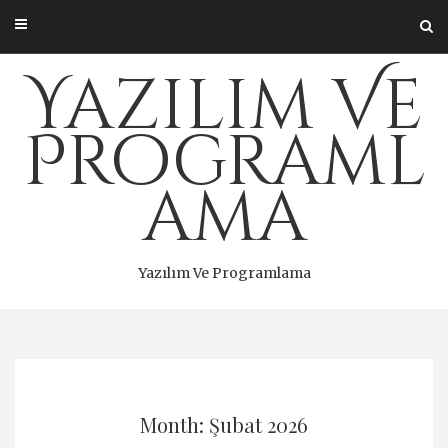
Skip
to
content
Yazılım Ve
Programl
ama
Yazılım Ve Programlama
Month: Şubat 2026