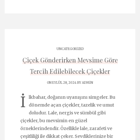
UNCATEGORIZED
Çiçek Gönderirken Mevsime Göre
Tercih Edilebilecek Çiçekler
ON EYLÜL 28, 2024 BY
ADMIN
İ
lkbahar, doğanın uyanışını simgeler. Bu
dönemde açan çiçekler, tazelik ve umut
doludur. Lale, nergis ve sümbül gibi
çiçekler, bu mevsimin en güzel
örneklerindendir. Özellikle lale, zarafeti ve
çeşitliliği ile dikkat çeker. Sevdiklerinize bir