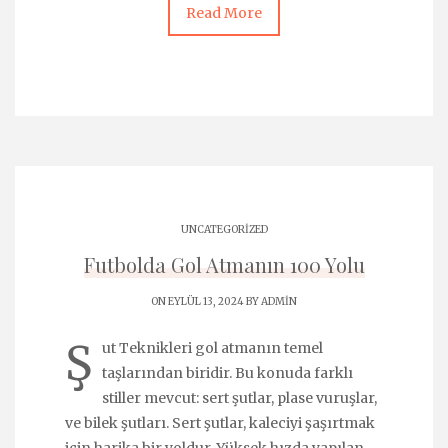
Read More
UNCATEGORIZED
Futbolda Gol Atmanın 100 Yolu
ON EYLÜL 13, 2024 BY
ADMIN
Ş
ut Teknikleri gol atmanın temel
taşlarından biridir. Bu konuda farklı
stiller mevcut: sert şutlar, plase vuruşlar,
ve bilek şutları. Sert şutlar, kaleciyi şaşırtmak
için harika bir yoldur. Yüksek hızda yapılan