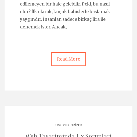
edilemeyen bir hale gelebilir. Peki, bu nasıl
olur? İlk olarak, küçük bahislerle başlamak
yaygındır. İnsanlar, sadece birkaç lira ile
denemek ister. Ancak,
Read More
UNCATEGORIZED
Web Tasariminda Ux Sorunlari