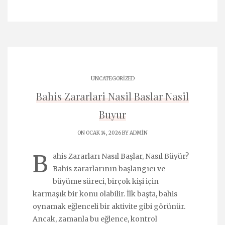
UNCATEGORIZED
Bahis Zararlari Nasil Baslar Nasil
Buyur
ON OCAK 14, 2026 BY
ADMIN
B
ahis Zararları Nasıl Başlar, Nasıl Büyür?
Bahis zararlarının başlangıcı ve
büyüme süreci, birçok kişi için
karmaşık bir konu olabilir. İlk başta, bahis
oynamak eğlenceli bir aktivite gibi görünür.
Ancak, zamanla bu eğlence, kontrol