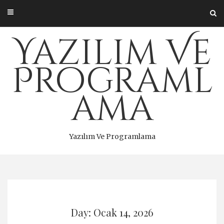
Skip
to
content
Yazılım Ve
Programl
ama
Yazılım Ve Programlama
Day: Ocak 14, 2026