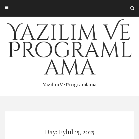
Skip
to
content
Yazılım Ve
Programl
ama
Yazılım Ve Programlama
Day: Eylül 15, 2025