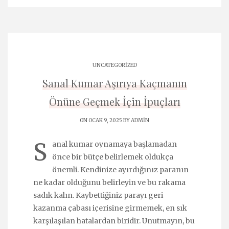
UNCATEGORIZED
Sanal Kumar Aşırıya Kaçmanın
Önüne Geçmek İçin İpuçları
ON OCAK 9, 2025 BY
ADMIN
S
anal kumar oynamaya başlamadan
önce bir bütçe belirlemek oldukça
önemli. Kendinize ayırdığınız paranın
ne kadar olduğunu belirleyin ve bu rakama
sadık kalın. Kaybettiğiniz parayı geri
kazanma çabası içerisine girmemek, en sık
karşılaşılan hatalardan biridir. Unutmayın, bu