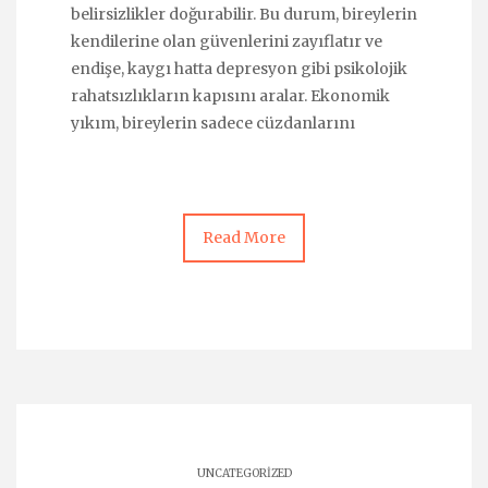
belirsizlikler doğurabilir. Bu durum, bireylerin
kendilerine olan güvenlerini zayıflatır ve
endişe, kaygı hatta depresyon gibi psikolojik
rahatsızlıkların kapısını aralar. Ekonomik
yıkım, bireylerin sadece cüzdanlarını
Read More
UNCATEGORIZED