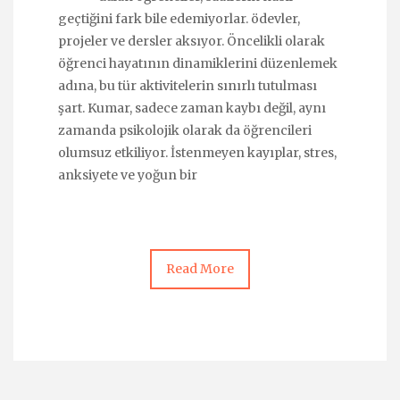
geçtiğini fark bile edemiyorlar. ödevler,
projeler ve dersler aksıyor. Öncelikli olarak
öğrenci hayatının dinamiklerini düzenlemek
adına, bu tür aktivitelerin sınırlı tutulması
şart. Kumar, sadece zaman kaybı değil, aynı
zamanda psikolojik olarak da öğrencileri
olumsuz etkiliyor. İstenmeyen kayıplar, stres,
anksiyete ve yoğun bir
Read More