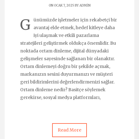
ON OCAK 7, 2025 BY
ADMIN
G
ünümüzde işletmeler için rekabetçi bir
avantaj elde etmek, hedef kitleye daha
iyi ulaşmak ve etkili pazarlama
stratejileri geliştirmek oldukça önemlidir. Bu
noktada ortam dinleme, dijital dünyadaki
gelişmeler sayesinde sağlanan bir olanaktır.
Ortam dinlemeyi doğru bir şekilde açmak,
markanızın sesini duyurmanızı ve müşteri
geri bildirimlerini değerlendirmenizi sağlar.
Ortam dinleme nedir? Basitçe söylemek
gerekirse, sosyal medya platformları,
Read More