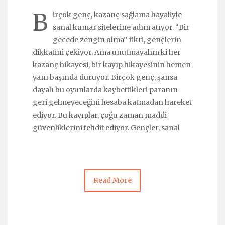
B
irçok genç, kazanç sağlama hayaliyle
sanal kumar sitelerine adım atıyor. “Bir
gecede zengin olma” fikri, gençlerin
dikkatini çekiyor. Ama unutmayalım ki her
kazanç hikayesi, bir kayıp hikayesinin hemen
yanı başında duruyor. Birçok genç, şansa
dayalı bu oyunlarda kaybettikleri paranın
geri gelmeyeceğini hesaba katmadan hareket
ediyor. Bu kayıplar, çoğu zaman maddi
güvenliklerini tehdit ediyor. Gençler, sanal
Read More