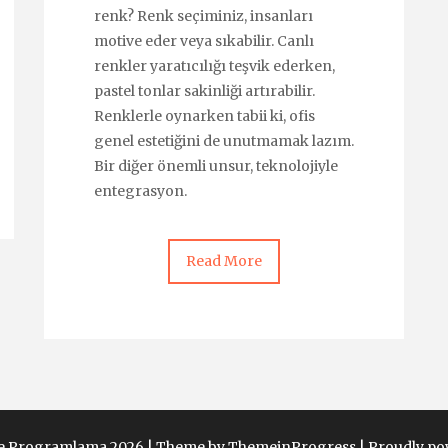
renk? Renk seçiminiz, insanları
motive eder veya sıkabilir. Canlı
renkler yaratıcılığı teşvik ederken,
pastel tonlar sakinliği artırabilir.
Renklerle oynarken tabii ki, ofis
genel estetiğini de unutmamak lazım.
Bir diğer önemli unsur, teknolojiyle
entegrasyon.
Read More
Ve Programlama 2026 |
Theme by ThemeinProgress
|
Proudly po