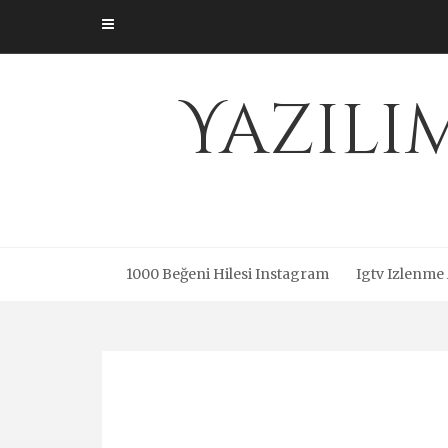
Skip
to
content
Yazıl
1000 Beğeni Hilesi Instagram
Igtv Izlenme