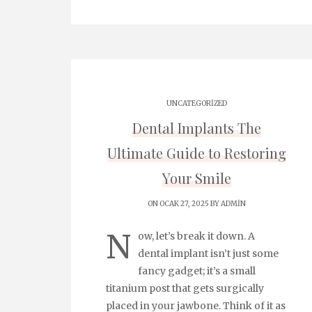
UNCATEGORIZED
Dental Implants The
Ultimate Guide to Restoring
Your Smile
ON OCAK 27, 2025 BY
ADMIN
N
ow, let’s break it down. A
dental implant isn’t just some
fancy gadget; it’s a small
titanium post that gets surgically
placed in your jawbone. Think of it as