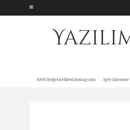
Skip
to
content
Yazıl
1000 Beğeni Hilesi Instagram
Igtv Izlenme