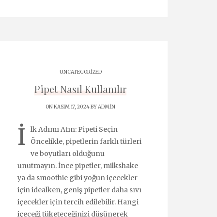
UNCATEGORIZED
Pipet Nasıl Kullanılır
ON KASIM 17, 2024 BY
ADMIN
İ
lk Adımı Atın: Pipeti Seçin
Öncelikle, pipetlerin farklı türleri
ve boyutları olduğunu
unutmayın. İnce pipetler, milkshake
ya da smoothie gibi yoğun içecekler
için idealken, geniş pipetler daha sıvı
içecekler için tercih edilebilir. Hangi
içeceği tüketeceğinizi düşünerek