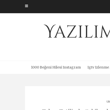
Skip
to
content
Yazıl
1000 Beğeni Hilesi Instagram
Igtv Izlenme
UN