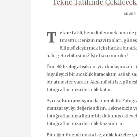
Tekne Tatilinde Çekilece
ON ARAL
T
ekne tatili
, hem dinlenmek hem de g
fırsattır. Denizin mavi tonları, güneşi
ölümsüzleştirmek için harika bir arka
hale getirebilirsiniz? İşte bazı öneriler!
Öncelikle,
doğal ışık
en iyi arkadaşınızdır.
büyüleyici bir sıcaklık katacaktır. Sabah s
bir atmosfer yaratır. Akşamüstü ise, güne
fotoğraflarınıza derinlik katar.
Ayrıca,
kompozisyon
da önemlidir. Fotoğr
manzarayı iyi değerlendirin. Teknenizin ya
fotoğraflarınıza ilginç bir dokunuş ekleyebi
fotoğraflarınıza derinlik kazandırır.
Bir diğer önemli nokta ise,
anlık kareler
ya