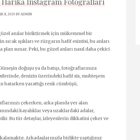
k Harika Instagram Fotoğrafları
IK 8, 2025 BY
ADMIN
üzel anılar biriktirmek için mükemmel bir
n sıcak ışıkları ve rüzgarın hafif esintisi, bu anları
 plan sunar. Peki, bu güzel anları nasıl daha çekici
 Güneşin doğuşu ya da batışı, fotoğraflarınıza
aatlerinde, denizin üzerindeki hafif sis, muhteşem
şin batarken yarattığı renk cümbüşü,
aflarınızı çekerken, arka planda yer alan
nındaki kayalıklar veya uzaklardaki adalar,
lir. Bu tür detaylar, izleyenlerin dikkatini çeker ve
kalamaktır. Arkadaşlarınızla birlikte yaptığınız