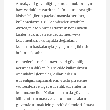
Ancak, veri güvenliği açısından mobil onayın
bazı zorlukları vardır. Telefon numarası gibi
kişisel bilgilerin paylaşılmasıyla beraber,
kullanıcıların gizlilik endişeleri artabilir.
Ayrıca, telefon numaralarının kötü niyetli
kişiler tarafından ele geçirilmesi veya
kullanıcıların yanlışlıkla doğrulama
kodlarını başkalarıyla paylaşması gibi riskler
bulunmaktadır.
Bu nedenle, mobil onayın veri güvenliği
açısından dikkatli bir şekilde kullanılması
önemlidir. İşletmeler, kullanıcıların
güvenliğini sağlamak için güçlü şifreleme
yöntemleri ve diğer güvenlik önlemlerini
benimsemelidir. Kullanıcıların da güvenlik
bilincini artırması ve telefon numaralarını
güvende tutmak için gerekli önlemleri alması