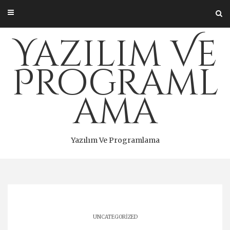
Skip
to
content
Yazılım Ve
Programl
ama
Yazılım Ve Programlama
UNCATEGORIZED