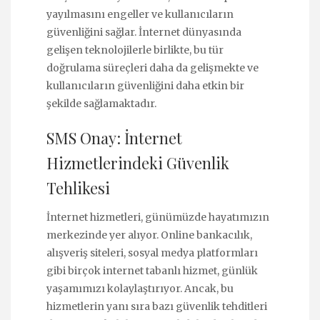
yayılmasını engeller ve kullanıcıların
güvenliğini sağlar. İnternet dünyasında
gelişen teknolojilerle birlikte, bu tür
doğrulama süreçleri daha da gelişmekte ve
kullanıcıların güvenliğini daha etkin bir
şekilde sağlamaktadır.
SMS Onay: İnternet
Hizmetlerindeki Güvenlik
Tehlikesi
İnternet hizmetleri, günümüzde hayatımızın
merkezinde yer alıyor. Online bankacılık,
alışveriş siteleri, sosyal medya platformları
gibi birçok internet tabanlı hizmet, günlük
yaşamımızı kolaylaştırıyor. Ancak, bu
hizmetlerin yanı sıra bazı güvenlik tehditleri