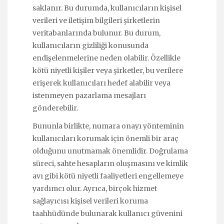
saklanır. Bu durumda, kullanıcıların kişisel
verileri ve iletişim bilgileri şirketlerin
veritabanlarında bulunur. Bu durum,
kullanıcıların gizliliği konusunda
endişelenmelerine neden olabilir. Özellikle
kötü niyetli kişiler veya şirketler, bu verilere
erişerek kullanıcıları hedef alabilir veya
istenmeyen pazarlama mesajları
gönderebilir.
Bununla birlikte, numara onayı yönteminin
kullanıcıları korumak için önemli bir araç
olduğunu unutmamak önemlidir. Doğrulama
süreci, sahte hesapların oluşmasını ve kimlik
avı gibi kötü niyetli faaliyetleri engellemeye
yardımcı olur. Ayrıca, birçok hizmet
sağlayıcısı kişisel verileri koruma
taahhüdünde bulunarak kullanıcı güvenini