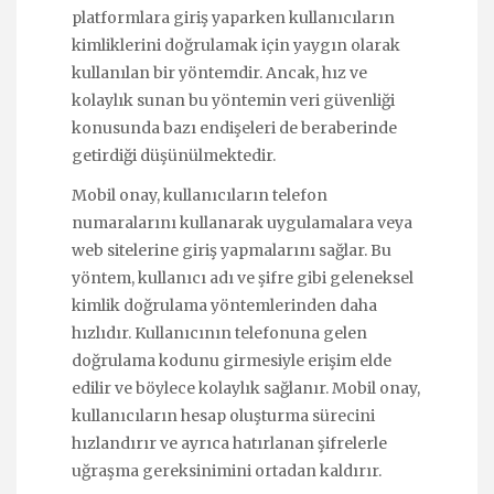
platformlara giriş yaparken kullanıcıların
kimliklerini doğrulamak için yaygın olarak
kullanılan bir yöntemdir. Ancak, hız ve
kolaylık sunan bu yöntemin veri güvenliği
konusunda bazı endişeleri de beraberinde
getirdiği düşünülmektedir.
Mobil onay, kullanıcıların telefon
numaralarını kullanarak uygulamalara veya
web sitelerine giriş yapmalarını sağlar. Bu
yöntem, kullanıcı adı ve şifre gibi geleneksel
kimlik doğrulama yöntemlerinden daha
hızlıdır. Kullanıcının telefonuna gelen
doğrulama kodunu girmesiyle erişim elde
edilir ve böylece kolaylık sağlanır. Mobil onay,
kullanıcıların hesap oluşturma sürecini
hızlandırır ve ayrıca hatırlanan şifrelerle
uğraşma gereksinimini ortadan kaldırır.