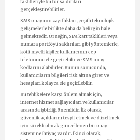
taklitleriyle bu tür saldırıları
gerçekleştirebilirler.
SMS onayının zayıflıkları, çeşitli teknolojik
gelişmelerle birlikte daha da belirgin hale
gelmektedir. Örneğin, SIM kart taklitleri veya
numara portföyü saldırıları gibi yöntemlerle,
kötü niyetli kişiler kullanıcının cep
telefonunu ele geçirebilir ve SMS onay
kodlarını alabilirler. Bunun sonucunda,
kullanıcıların bilgileri risk altına girer ve
hesapları kolayca ele geçirilebilir.
Bu tehlikelere karşı önlem almak için,
internet hizmet sağlayıcıları ve kullanıcılar
arasında işbirliği önemlidir. İlk olarak,
güvenlik açıklarını tespit etmek ve düzeltmek
için sürekli olarak güncellenen bir onay
sistemine ihtiyaç vardır. İkinci olarak,