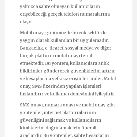
yalnızca sahte olmayan kullanıcıların
erişebileceği gerçek telefon numaralarına
ulaşır.
Mobil onay, günümüzde birçok sektörde
yaygın olarak kullanılan bir uygulamadır.
Bankacılık, e-ticaret, sosyal medya ve diğer
birçok platform mobil onayı tercih
etmektedir. Bu yöntem, kullanıcılara anlık
bildirimler göndererek güvenliklerini artırır
ve hesaplarına yetkisiz erişimleri önler. Mobil
onay, SMS üzerinden yapılan işlemleri
hızlandırır ve kullanıcı deneyimini iyileştirir.
SMS onayı, numara onayı ve mobil onay gibi
yöntemler, internet platformlarının
güvenliğini sağlamak ve kullanıcıların
kimliklerini doğrulamak için önemli
araçlardır. Bu yöntemler, sahte hesapların