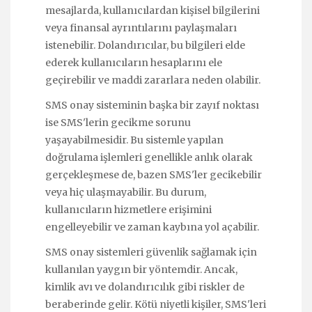
mesajlarda, kullanıcılardan kişisel bilgilerini
veya finansal ayrıntılarını paylaşmaları
istenebilir. Dolandırıcılar, bu bilgileri elde
ederek kullanıcıların hesaplarını ele
geçirebilir ve maddi zararlara neden olabilir.
SMS onay sisteminin başka bir zayıf noktası
ise SMS'lerin gecikme sorunu
yaşayabilmesidir. Bu sistemle yapılan
doğrulama işlemleri genellikle anlık olarak
gerçekleşmese de, bazen SMS'ler gecikebilir
veya hiç ulaşmayabilir. Bu durum,
kullanıcıların hizmetlere erişimini
engelleyebilir ve zaman kaybına yol açabilir.
SMS onay sistemleri güvenlik sağlamak için
kullanılan yaygın bir yöntemdir. Ancak,
kimlik avı ve dolandırıcılık gibi riskler de
beraberinde gelir. Kötü niyetli kişiler, SMS'leri