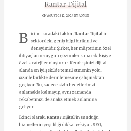
Rantar Dijital
ON AĞUSTOS 12, 2024 BY
ADMIN
B
irinci sıradaki faktör,
Rantar Dijital
'in
sektördeki geniş bilgi birikimi ve
deneyimidir. Şirket, her müşterinin özel
ihtiyaçlarına uygun çözümler sunarak, kişiye
özel stratejiler oluşturur. Kendi işinizi dijital
alanda en iyi şekilde temsil etmenin yolu,
sizinle birlikte derinlemesine çalışmaktan
geçiyor. Bu, sadece sizin hedeflerinizi
anlamakla kalmayıp, aynı zamanda
rekabetinizi de analiz etmek anlamına
geliyor.
İkinci olarak,
Rantar Dijital
’in sunduğu
hizmetlerin çeşitliliği dikkat çekiyor. SEO,