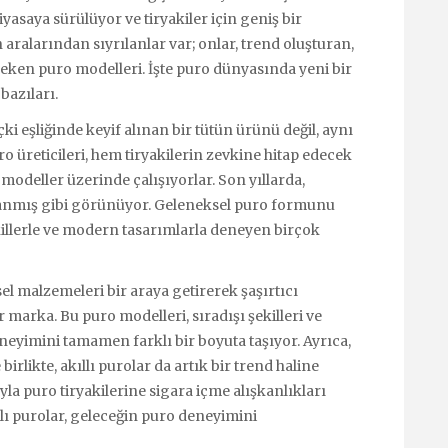
iyasaya sürülüyor ve tiryakiler için geniş bir
aralarından sıyrılanlar var; onlar, trend oluşturan,
t çeken puro modelleri. İşte puro dünyasında yeni bir
bazıları.
ki eşliğinde keyif alınan bir tütün ürünü değil, aynı
o üreticileri, hem tiryakilerin zevkine hitap edecek
 modeller üzerinde çalışıyorlar. Son yıllarda,
aşanmış gibi görünüyor. Geleneksel puro formunu
ekillerle ve modern tasarımlarla deneyen birçok
el malzemeleri bir araya getirerek şaşırtıcı
 marka. Bu puro modelleri, sıradışı şekilleri ve
neyimini tamamen farklı bir boyuta taşıyor. Ayrıca,
rlikte, akıllı purolar da artık bir trend haline
yla puro tiryakilerine sigara içme alışkanlıkları
llı purolar, geleceğin puro deneyimini