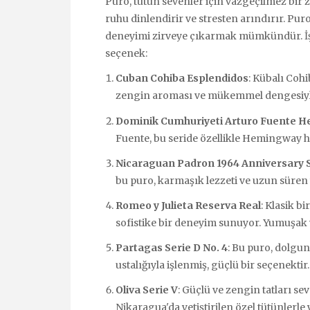
Puro, tütün sevenler için vazgeçilmez bir 
ruhu dinlendirir ve stresten arındırır. Pur
deneyimi zirveye çıkarmak mümkündür. İş
seçenek:
Cuban Cohiba Esplendidos
: Kübalı Cohi
zengin aroması ve mükemmel dengesiyle 
Dominik Cumhuriyeti Arturo Fuente 
Fuente, bu seride özellikle Hemingway h
Nicaraguan Padron 1964 Anniversary 
bu puro, karmaşık lezzeti ve uzun süren 
Romeo y Julieta Reserva Real
: Klasik b
sofistike bir deneyim sunuyor. Yumuşak
Partagas Serie D No. 4
: Bu puro, dolgun
ustalığıyla işlenmiş, güçlü bir seçenektir.
Oliva Serie V
: Güçlü ve zengin tatları seve
Nikaragua'da yetiştirilen özel tütünlerle