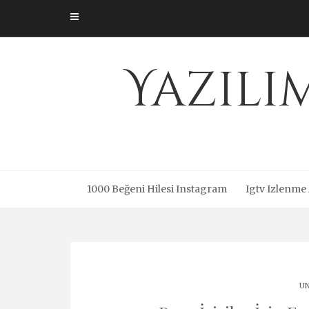
Skip
to
content
Yazıl
1000 Beğeni Hilesi Instagram
Igtv Izlenme
UN