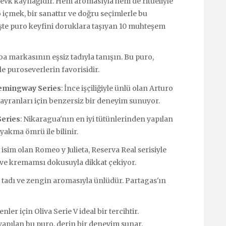
zevk kaynağıdır. Hem aromasıyla hem de ritüeliyle
o içmek, bir sanattır ve doğru seçimlerle bu
te puro keyfini doruklara taşıyan 10 muhteşem
ba markasının eşsiz tadıyla tanışın. Bu puro,
puroseverlerin favorisidir.
Hemingway Series
: İnce işçiliğiyle ünlü olan Arturo
ayranları için benzersiz bir deneyim sunuyor.
Series
: Nikaragua'nın en iyi tütünlerinden yapılan
yakma ömrü ile bilinir.
ir isim olan Romeo y Julieta, Reserva Real serisiyle
 ve kremamsı dokusuyla dikkat çekiyor.
 tadı ve zengin aromasıyla ünlüdür. Partagas'ın
nler için Oliva Serie V ideal bir tercihtir.
 yapılan bu puro, derin bir deneyim sunar.