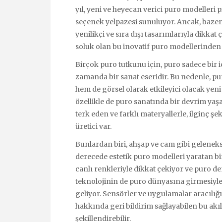
yıl, yeni ve heyecan verici puro modelleri p
seçenek yelpazesi sunuluyor. Ancak, bazen 
yenilikçi ve sıra dışı tasarımlarıyla dikka
soluk olan bu inovatif puro modellerinden 
Birçok puro tutkunu için, puro sadece bir iç
zamanda bir sanat eseridir. Bu nedenle, pur
hem de görsel olarak etkileyici olacak yeni
özellikle de puro sanatında bir devrim y
terk eden ve farklı materyallerle, ilginç ş
üretici var.
Bunlardan biri, ahşap ve cam gibi geleneks
derecede estetik puro modelleri yaratan bir
canlı renkleriyle dikkat çekiyor ve puro de
teknolojinin de puro dünyasına girmesiyle bi
geliyor. Sensörler ve uygulamalar aracılığı
hakkında geri bildirim sağlayabilen bu akı
şekillendirebilir.