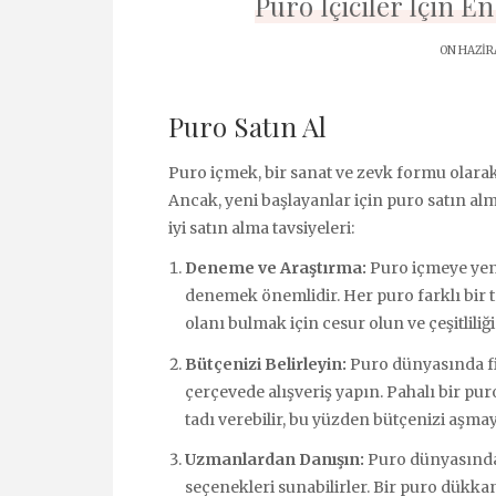
Puro İçiciler İçin En
ON HAZIRA
Puro Satın Al
Puro içmek, bir sanat ve zevk formu olarak 
Ancak, yeni başlayanlar için puro satın almak
iyi satın alma tavsiyeleri:
Deneme ve Araştırma:
Puro içmeye yeni 
denemek önemlidir. Her puro farklı bir t
olanı bulmak için cesur olun ve çeşitliliğ
Bütçenizi Belirleyin:
Puro dünyasında fiya
çerçevede alışveriş yapın. Pahalı bir pur
tadı verebilir, bu yüzden bütçenizi aşmay
Uzmanlardan Danışın:
Puro dünyasında 
seçenekleri sunabilirler. Bir puro dükka