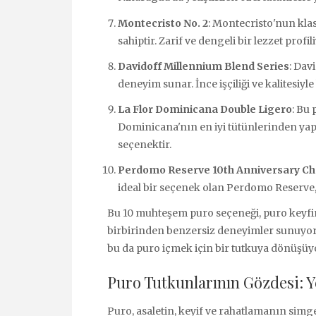
Montecristo No. 2
: Montecristo'nun kla
sahiptir. Zarif ve dengeli bir lezzet profil
Davidoff Millennium Blend Series
: Dav
deneyim sunar. İnce işçiliği ve kalitesiyle 
La Flor Dominicana Double Ligero
: Bu 
Dominicana'nın en iyi tütünlerinden yap
seçenektir.
Perdomo Reserve 10th Anniversary 
ideal bir seçenek olan Perdomo Reserve
Bu 10 muhteşem puro seçeneği, puro keyfin
birbirinden benzersiz deneyimler sunuyor. H
bu da puro içmek için bir tutkuya dönüşüy
Puro Tutkunlarının Gözdesi: 
Puro, asaletin, keyif ve rahatlamanın simges