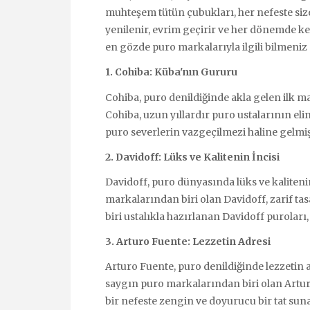
muhteşem tütün çubukları, her nefeste size
yenilenir, evrim geçirir ve her dönemde k
en gözde puro markalarıyla ilgili bilmeniz
1. Cohiba: Küba'nın Gururu
Cohiba, puro denildiğinde akla gelen ilk m
Cohiba, uzun yıllardır puro ustalarının eli
puro severlerin vazgeçilmezi haline gelmiş
2. Davidoff: Lüks ve Kalitenin İncisi
Davidoff, puro dünyasında lüks ve kaliteni
markalarından biri olan Davidoff, zarif tas
biri ustalıkla hazırlanan Davidoff puroları
3. Arturo Fuente: Lezzetin Adresi
Arturo Fuente, puro denildiğinde lezzetin 
saygın puro markalarından biri olan Arturo
bir nefeste zengin ve doyurucu bir tat suna