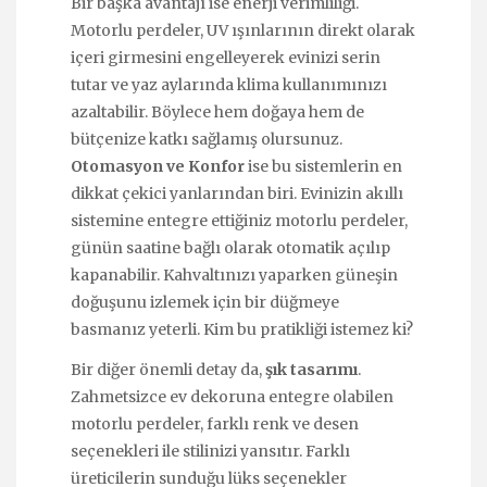
Bir başka avantajı ise enerji verimliliği.
Motorlu perdeler, UV ışınlarının direkt olarak
içeri girmesini engelleyerek evinizi serin
tutar ve yaz aylarında klima kullanımınızı
azaltabilir. Böylece hem doğaya hem de
bütçenize katkı sağlamış olursunuz.
Otomasyon ve Konfor
ise bu sistemlerin en
dikkat çekici yanlarından biri. Evinizin akıllı
sistemine entegre ettiğiniz motorlu perdeler,
günün saatine bağlı olarak otomatik açılıp
kapanabilir. Kahvaltınızı yaparken güneşin
doğuşunu izlemek için bir düğmeye
basmanız yeterli. Kim bu pratikliği istemez ki?
Bir diğer önemli detay da,
şık tasarımı
.
Zahmetsizce ev dekoruna entegre olabilen
motorlu perdeler, farklı renk ve desen
seçenekleri ile stilinizi yansıtır. Farklı
üreticilerin sunduğu lüks seçenekler