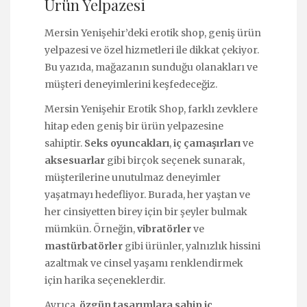
Ürün Yelpazesi
Mersin Yenişehir’deki erotik shop, geniş ürün
yelpazesi ve özel hizmetleri ile dikkat çekiyor.
Bu yazıda, mağazanın sunduğu olanakları ve
müşteri deneyimlerini keşfedeceğiz.
Mersin Yenişehir Erotik Shop, farklı zevklere
hitap eden geniş bir ürün yelpazesine
sahiptir.
Seks oyuncakları
,
iç çamaşırları
ve
aksesuarlar
gibi birçok seçenek sunarak,
müşterilerine unutulmaz deneyimler
yaşatmayı hedefliyor. Burada, her yaştan ve
her cinsiyetten birey için bir şeyler bulmak
mümkün. Örneğin,
vibratörler
ve
mastürbatörler
gibi ürünler, yalnızlık hissini
azaltmak ve cinsel yaşamı renklendirmek
için harika seçeneklerdir.
Ayrıca,
özgün tasarımlara sahip iç