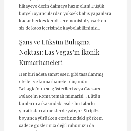
hikayeye derin dalmaya hazır olun! Düşük
bütçeli oyunculardan yüksek bahis yapanlara
kadar herkes kendi seremonisini yaşarken
siz de kaos içerisinde kaybolabilirsiniz…
Şans ve Lüksün Buluşma
Noktası: Las Vegas’ın İkonik
Kumarhaneleri
Her biri adeta sanat eseri gibi tasarlanmış
oteller ve kumarhaneler düşünün.
Bellagio'nun su gösterileri veya Caesars
Palace'ın Roma temalı mimarisi… Bütün
bunların arkasındaki asıl sihir tabii ki
yarattıkları atmosferde yatıyor. Striptiz
boyunca yürürken etrafınızdaki görkem
sadece gözlerinizi değil ruhunuzu da