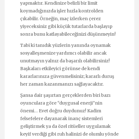
yapmaktır. Kendinize belirli bir limit
koymadığınızda işler hızla kontrolden
çıkabilir. Örneğin, maç izlerken çerez
yiyeceksiniz gibi küçük tutarlarda başlayıp
sonra bunu katlayabileceğinizi düşünmeyin!
Tabi ki tanıdık yüzlerin yanında oynamak
sosyalleşmenize yardımcı olabilir ancak
unutmayın yalnız da başarılı olabilirsiniz!
Başkaları etkileyici görünse de kendi
kararlarınıza güvenmelisiniz; kararlı duruş
her zaman kazanmanızı sağlayacaktır.
Şansa dair şaşırtan gerçeklerden biri bazı
oyunculara göre “duygusal enerji”nin
önemi… Evet doğru duydunuz! Kadim
felsefelere dayanarak inanç sistemleri
geliştirmek ya da özel ritüeller uygulamak
keyif verdiği gibi ruh halinizi de olumlu yönde