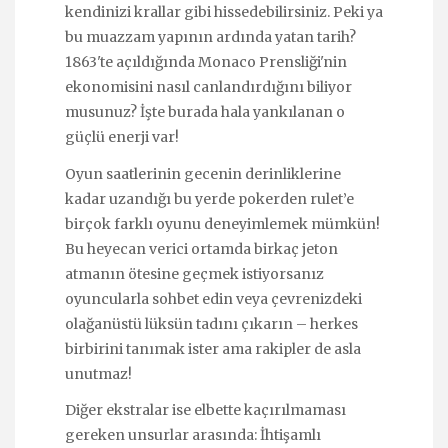
kendinizi krallar gibi hissedebilirsiniz. Peki ya
bu muazzam yapının ardında yatan tarih?
1863'te açıldığında Monaco Prensliği'nin
ekonomisini nasıl canlandırdığını biliyor
musunuz? İşte burada hala yankılanan o
güçlü enerji var!
Oyun saatlerinin gecenin derinliklerine
kadar uzandığı bu yerde pokerden rulet’e
birçok farklı oyunu deneyimlemek mümkün!
Bu heyecan verici ortamda birkaç jeton
atmanın ötesine geçmek istiyorsanız
oyuncularla sohbet edin veya çevrenizdeki
olağanüstü lüksün tadını çıkarın – herkes
birbirini tanımak ister ama rakipler de asla
unutmaz!
Diğer ekstralar ise elbette kaçırılmaması
gereken unsurlar arasında: İhtişamlı