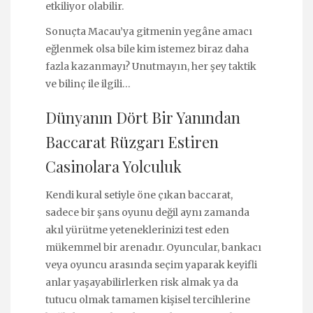
etkiliyor olabilir.
Sonuçta Macau’ya gitmenin yegâne amacı
eğlenmek olsa bile kim istemez biraz daha
fazla kazanmayı? Unutmayın, her şey taktik
ve bilinç ile ilgili…
Dünyanın Dört Bir Yanından
Baccarat Rüzgarı Estiren
Casinolara Yolculuk
Kendi kural setiyle öne çıkan baccarat,
sadece bir şans oyunu değil aynı zamanda
akıl yürütme yeteneklerinizi test eden
mükemmel bir arenadır. Oyuncular, bankacı
veya oyuncu arasında seçim yaparak keyifli
anlar yaşayabilirlerken risk almak ya da
tutucu olmak tamamen kişisel tercihlerine