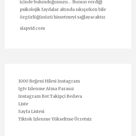
içinde bulunduğunuzu… Bunun verdiği
psikolojik faydalar altında sıkışırken bile
özgürlüğünüzü hissetmeyi sağlayacaktır.
slapvid.com
1000 Beğeni Hilesi Instagram
Igtv Izlenme Atma Parasız
Instagram Bot Takipçi Bedava
Liste
Sayfa Listesi
Tiktok Izlenme Yükseltme Ücretsiz