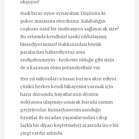
okşuyor!
Hadi biraz oyun oynayalım: Düşünün ki
poker masasına oturdunuz. Kalabalığın
coşkusu nasıl bir motivasyon sağlayacak size?
Bu ortamda kendinizi sanki yıldızlaşmış
hissediyorsunuz! Hakkınızdan büyük
paralardan bahsediyoruz ama
endişelenmeyin—herkeste olduğu gibi sizin
de o kazanan olma potansiyeliniz var.
Her yıl milyonlarca insan buraya akın ediyor
çünkü herkes kendi hikayesini yazmak için
hazır durumda; hayatlarının dönüm
noktasına ulaşmayı umarak burada zaman
geçiriyorlar. Kumarhanenin sunduğu
fırsatlar ile sıradan yaşamlarından çıkıp
farklı bir diyarı keşfetmeleri arasında ince bir
çizgi vardır aslında.