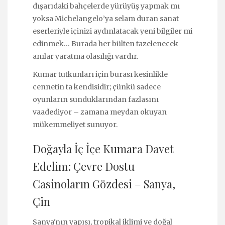
dışarıdaki bahçelerde yürüyüş yapmak mı
yoksa Michelangelo’ya selam duran sanat
eserleriyle içinizi aydınlatacak yeni bilgiler mi
edinmek… Burada her bülten tazelenecek
anılar yaratma olasılığı vardır.
Kumar tutkunları için burası kesinlikle
cennetin ta kendisidir; çünkü sadece
oyunların sunduklarından fazlasını
vaadediyor – zamana meydan okuyan
mükemmeliyet sunuyor.
Doğayla İç İçe Kumara Davet
Edelim: Çevre Dostu
Casinoların Gözdesi – Sanya,
Çin
Sanya'nın yapısı, tropikal iklimi ve doğal