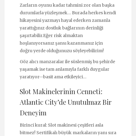
Zarların oyunu kadar tahmini zor olan başka
durumlarla yüzleşmek… Burada herkes kendi
hikayesini yazmayı hayal ederken zamanla
yarattığınız dostluk bağlarının derinliği
şaşırtabilir.Eğer risk almaktan
hoşlanıyorsanız şansı kazanmanız için
doğru yerde olduğunuzu söyleyebilirim!
Göz alıcı manzaralar ile süslenmiş bu şehirde
yaşamak ise tam anlamıyla farklı duygular
yaratıyor—basit ama etkileyici…
Slot Makinelerinin Cenneti:
Atlantic City’de Unutulmaz Bir
Deneyim
Birinci kural: Slot makinesi çeşitleri asla
bitmez! Sertifikalı büyük markaların yanı sıra