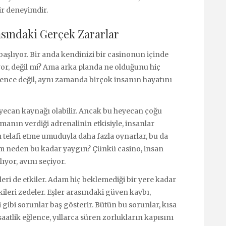
bir deneyimdir.
asındaki Gerçek Zararlar
e başlıyor. Bir anda kendinizi bir casinonun içinde
or, değil mi? Ama arka planda ne olduğunu hiç
ence değil, aynı zamanda birçok insanın hayatını
heyecan kaynağı olabilir. Ancak bu heyecan çoğu
anın verdiği adrenalinin etkisiyle, insanlar
 telafi etme umuduyla daha fazla oynarlar, bu da
rum neden bu kadar yaygın? Çünkü casino, insan
ıyor, avını seçiyor.
eleri de etkiler. Adam hiç beklemediği bir yere kadar
şkileri zedeler. Eşler arasındaki güven kaybı,
 gibi sorunlar baş gösterir. Bütün bu sorunlar, kısa
saatlik eğlence, yıllarca süren zorlukların kapısını