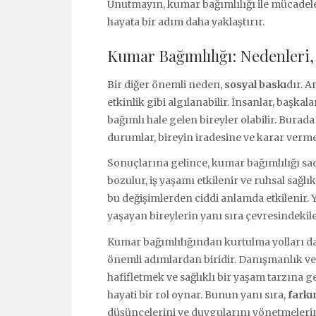
Unutmayın, kumar bağımlılığı ile mücadeled
hayata bir adım daha yaklaştırır.
Kumar Bağımlılığı: Nedenleri, 
Bir diğer önemli neden,
sosyal baskı
dır. 
etkinlik gibi algılanabilir. İnsanlar, başka
bağımlı hale gelen bireyler olabilir. Burad
durumlar, bireyin iradesine ve karar verme 
Sonuçlarına gelince, kumar bağımlılığı sade
bozulur, iş yaşamı etkilenir ve ruhsal sağlı
bu değişimlerden ciddi anlamda etkilenir. 
yaşayan bireylerin yanı sıra çevresindekile
Kumar bağımlılığından kurtulma yolları da
önemli adımlardan biridir. Danışmanlık ve 
hafifletmek ve sağlıklı bir yaşam tarzına
hayati bir rol oynar. Bunun yanı sıra,
farkı
düşüncelerini ve duygularını yönetmelerin