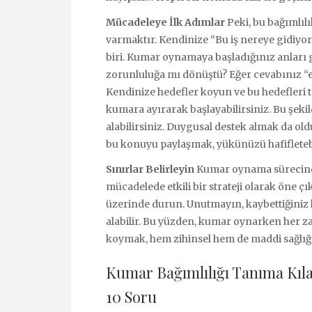
Mücadeleye İlk Adımlar
Peki, bu bağımlılı
varmaktır. Kendinize “Bu iş nereye gidiy
biri. Kumar oynamaya başladığınız anları 
zorunluluğa mı dönüştü? Eğer cevabınız “e
Kendinize hedefler koyun ve bu hedefleri ta
kumara ayırarak başlayabilirsiniz. Bu şekil
alabilirsiniz. Duygusal destek almak da old
bu konuyu paylaşmak, yükünüzü hafifletebi
Sınırlar Belirleyin
Kumar oynama sürecinde 
mücadelede etkili bir strateji olarak öne ç
üzerinde durun. Unutmayın, kaybettiğiniz 
alabilir. Bu yüzden, kumar oynarken her zam
koymak, hem zihinsel hem de maddi sağlığ
Kumar Bağımlılığı Tanıma Kıl
10 Soru