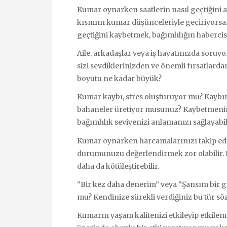
Kumar oynarken saatlerin nasıl geçtiğin
kısmını kumar düşünceleriyle geçiriyorsanız
geçtiğini kaybetmek, bağımlılığın habercisi 
Aile, arkadaşlar veya iş hayatınızda soruy
sizi sevdiklerinizden ve önemli fırsatlard
boyutu ne kadar büyük?
Kumar kaybı, stres oluşturuyor mu? Kayb
bahaneler üretiyor musunuz? Kaybetmenin 
bağımlılık seviyenizi anlamanızı sağlayabil
Kumar oynarken harcamalarınızı takip ed
durumunuzu değerlendirmek zor olabilir
daha da kötüleştirebilir.
“Bir kez daha denerim” veya “Şansım bir gü
mu? Kendinize sürekli verdiğiniz bu tür sözle
Kumarın yaşam kalitenizi etkileyip etkile