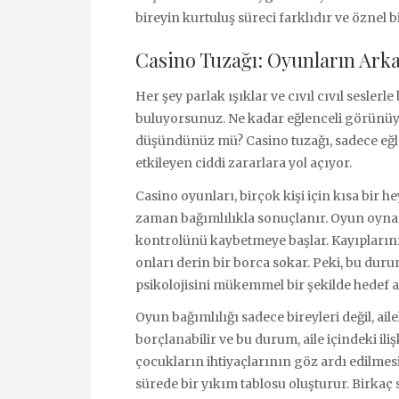
bireyin kurtuluş süreci farklıdır ve öznel 
Casino Tuzağı: Oyunların Ark
Her şey parlak ışıklar ve cıvıl cıvıl seslerl
buluyorsunuz. Ne kadar eğlenceli görünüy
düşündünüz mü? Casino tuzağı, sadece eğl
etkileyen ciddi zararlara yol açıyor.
Casino oyunları, birçok kişi için kısa bir 
zaman bağımlılıkla sonuçlanır. Oyun oynam
kontrolünü kaybetmeye başlar. Kayıplarını
onları derin bir borca sokar. Peki, bu du
psikolojisini mükemmel bir şekilde hedef al
Oyun bağımlılığı sadece bireyleri değil, ail
borçlanabilir ve bu durum, aile içindeki ili
çocukların ihtiyaçlarının göz ardı edilmesi
sürede bir yıkım tablosu oluşturur. Birkaç 