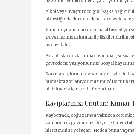
üzerinde olumlu bir etki yaratıyor mu yoks
Alkol veya uyuşturucu gibi başka bağımlıl
birleştiğinde durumu daha karmaşık hale ge
Kumar oynamadan önce nasıl hissediyorsu
Duygularınızın kumar ile ilişkilendirilmes
oynayabilir.
Arkadaşlarınızla kumar oynamak, sosyal y
çevrede mi yaşıyorsunuz? Sosyal hayatınızda 
Son olarak, kumar oynamanın sizi rahatsı
bulmakta zorlanıyor musunuz? Bu tür bari
atabilmeniz için kritik önem taşır.
Kayıplarınızı Unutun: Kumar Ti
Kaybetmek, çoğu zaman yalnızca cebimizde
zamanda özgüvenimizi de yerle bir edebilir.
hissetmesine yol açar. “Neden bunu yapma