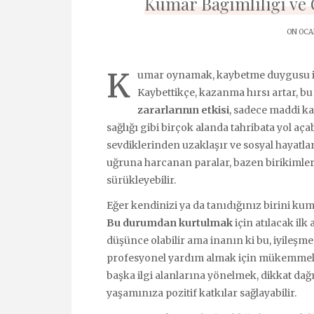
Kumar Bağımlılığı ve 
ON OCAK
K
umar oynamak, kaybetme duygusu ile 
Kaybettikçe, kazanma hırsı artar, bu 
zararlarının etkisi
, sadece maddi kayı
sağlığı gibi birçok alanda tahribata yol açab
sevdiklerinden uzaklaşır ve sosyal hayatla
uğruna harcanan paralar, bazen birikimle
sürükleyebilir.
Eğer kendinizi ya da tanıdığınız birini kum
Bu durumdan kurtulmak
için atılacak il
düşünce olabilir ama inanın ki bu, iyileşm
profesyonel yardım almak için mükemmel b
başka ilgi alanlarına yönelmek, dikkat dağı
yaşamınıza pozitif katkılar sağlayabilir.