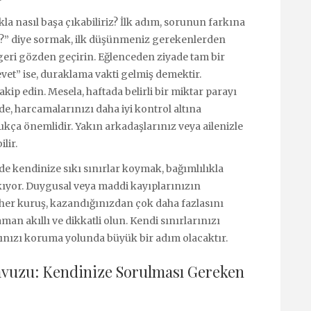
kla nasıl başa çıkabiliriz? İlk adım, sorunun farkına
or?” diye sormak, ilk düşünmeniz gerekenlerden
geri gözden geçirin. Eğlenceden ziyade tam bir
vet” ise, duraklama vakti gelmiş demektir.
kip edin. Mesela, haftada belirli bir miktar parayı
de, harcamalarınızı daha iyi kontrol altına
ukça önemlidir. Yakın arkadaşlarınız veya ailenizle
lir.
kendinize sıkı sınırlar koymak, bağımlılıkla
ıkıyor. Duygusal veya maddi kayıplarınızın
her kuruş, kazandığınızdan çok daha fazlasını
an akıllı ve dikkatli olun. Kendi sınırlarınızı
ınızı koruma yolunda büyük bir adım olacaktır.
avuzu: Kendinize Sorulması Gereken