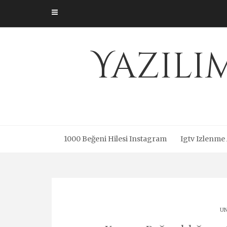
Skip
to
content
Yazıl
1000 Beğeni Hilesi Instagram
Igtv Izlenme
UN