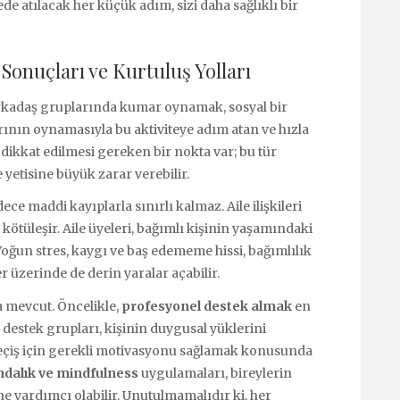
e atılacak her küçük adım, sizi daha sağlıklı bir
Sonuçları ve Kurtuluş Yolları
Arkadaş gruplarında kumar oynamak, sosyal bir
larının oynamasıyla bu aktiviteye adım atan ve hızla
a dikkat edilmesi gereken bir nokta var; bu tür
yetisine büyük zarar verebilir.
ce maddi kayıplarla sınırlı kalmaz. Aile ilişkileri
k kötüleşir. Aile üyeleri, bağımlı kişinin yaşamındaki
Yoğun stres, kaygı ve baş edememe hissi, bağımlılık
r üzerinde de derin yaralar açabilir.
 mevcut. Öncelikle,
profesyonel destek almak
en
destek grupları, kişinin duygusal yüklerini
 geçiş için gerekli motivasyonu sağlamak konusunda
ndalık ve mindfulness
uygulamaları, bireylerin
e yardımcı olabilir. Unutulmamalıdır ki, her