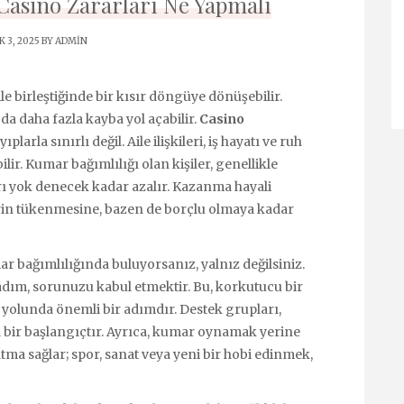
Casino Zararları Ne Yapmalı
 3, 2025 BY
ADMIN
birleştiğinde bir kısır döngüye dönüşebilir.
da daha fazla kayba yol açabilir.
Casino
plarla sınırlı değil. Aile ilişkileri, iş hayatı ve ruh
ilir. Kumar bağımlılığı olan kişiler, genellikle
rı yok denecek kadar azalır. Kazanma hayali
rin tükenmesine, bazen de borçlu olmaya kadar
ar bağımlılığında buluyorsanız, yalnız değilsiniz.
k adım, sorunuzu kabul etmektir. Bu, korkutucu bir
e yolunda önemli bir adımdır. Destek grupları,
ir başlangıçtır. Ayrıca, kumar oynamak yerine
tma sağlar; spor, sanat veya yeni bir hobi edinmek,