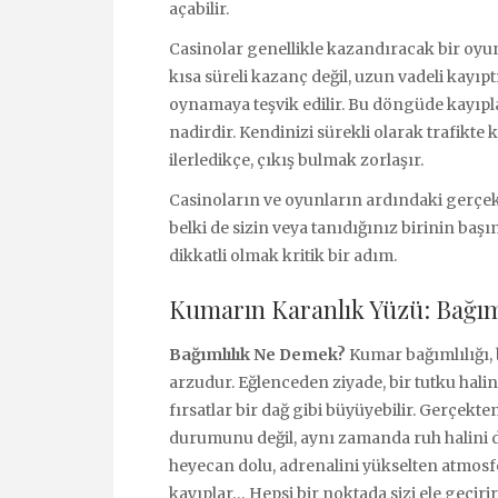
açabilir.
Casinolar genellikle kazandıracak bir oyun
kısa süreli kazanç değil, uzun vadeli kayıp
oynamaya teşvik edilir. Bu döngüde kayıpla
nadirdir. Kendinizi sürekli olarak trafikte
ilerledikçe, çıkış bulmak zorlaşır.
Casinoların ve oyunların ardındaki gerçek 
belki de sizin veya tanıdığınız birinin baş
dikkatli olmak kritik bir adım.
Kumarın Karanlık Yüzü: Bağıml
Bağımlılık Ne Demek?
Kumar bağımlılığı,
arzudur. Eğlenceden ziyade, bir tutku haline
fırsatlar bir dağ gibi büyüyebilir. Gerçekt
durumunu değil, aynı zamanda ruh halini d
heyecan dolu, adrenalini yükselten atmosf
kayıplar… Hepsi bir noktada sizi ele geçirir