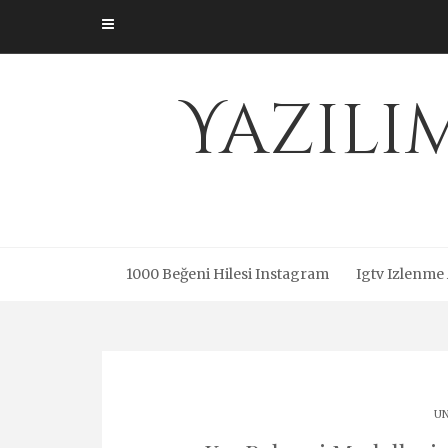
Skip
to
content
Yazıl
1000 Beğeni Hilesi Instagram
Igtv Izlenme
UN