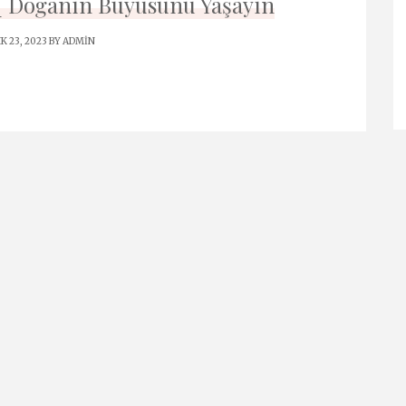
_ Doğanın Büyüsünü Yaşayın
K 23, 2023 BY
ADMIN