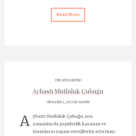
Read More
UNCATEGORIZED
Aybastı Mutluluk Çubuğu
ON KASIM 2, 2023 BY
ADMIN
A
ybastı Mutluluk Çubuğu, son
zamanlarda popülerlik kazanan ve
insanların yaşam enerjilerini artırmayı