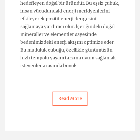
hedefleyen doğal bir üründür. Bu eşsiz çubuk,
insan vücudundaki enerji meridyenlerini
etkileyerek pozitif enerji dengesini
sağlamaya yardımcı olur. İçeriğindeki doğal
mineraller ve elementler sayesinde
bedenimizdeki enerji akışını optimize eder.
Bu mutluluk çubuğu, özellikle günümüzün
hızlı tempolu yaşam tarzına uyum sağlamak
isteyenler arasında büyük
Read More