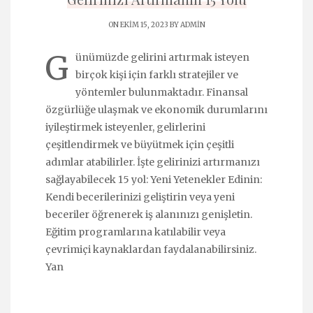
ON EKIM 15, 2023 BY
ADMIN
G
ünümüzde gelirini artırmak isteyen
birçok kişi için farklı stratejiler ve
yöntemler bulunmaktadır. Finansal
özgürlüğe ulaşmak ve ekonomik durumlarını
iyileştirmek isteyenler, gelirlerini
çeşitlendirmek ve büyütmek için çeşitli
adımlar atabilirler. İşte gelirinizi artırmanızı
sağlayabilecek 15 yol: Yeni Yetenekler Edinin:
Kendi becerilerinizi geliştirin veya yeni
beceriler öğrenerek iş alanınızı genişletin.
Eğitim programlarına katılabilir veya
çevrimiçi kaynaklardan faydalanabilirsiniz.
Yan