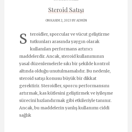
Steroid Satışı
ON KASIM 2, 2023 BY
ADMIN
S
teroidler, sporcular ve vücut geliştirme
tutkunları arasında yaygın olarak
kullanılan performans artırıcı
maddelerdir. Ancak, steroid kullanımının
yasal düzenlemelerle sıkı bir şekilde kontrol
altında olduğu unutulmamalıdır. Bu nedenle,
steroid satışı konusu büyük bir dikkat
gerektirir. Steroidler, sporcu performansını
artırmak, kas kütlesini geliştirmek ve iyileşme
sürecini hızlandırmak gibi etkileriyle tanınır.
Ancak, bu maddelerin yanlış kullanımı ciddi
sağlık