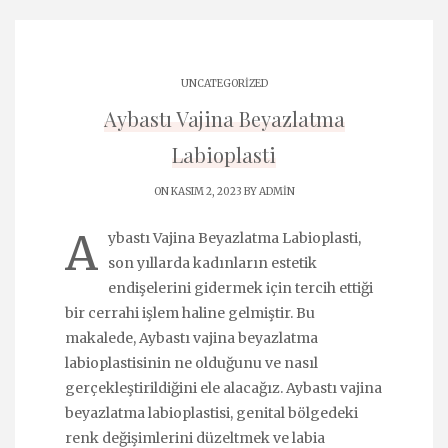
UNCATEGORIZED
Aybastı Vajina Beyazlatma
Labioplasti
ON KASIM 2, 2023 BY
ADMIN
A
ybastı Vajina Beyazlatma Labioplasti,
son yıllarda kadınların estetik
endişelerini gidermek için tercih ettiği
bir cerrahi işlem haline gelmiştir. Bu
makalede, Aybastı vajina beyazlatma
labioplastisinin ne olduğunu ve nasıl
gerçekleştirildiğini ele alacağız. Aybastı vajina
beyazlatma labioplastisi, genital bölgedeki
renk değişimlerini düzeltmek ve labia